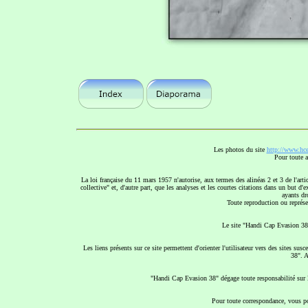
Les photos du site
http://www.hce
Pour toute a
La loi française du 11 mars 1957 n'autorise, aux termes des alinéas 2 et 3 de l'arti
collective" et, d'autre part, que les analyses et les courtes citations dans un but d'
ayants dro
Toute reproduction ou représen
Le site "Handi Cap Evasion 38"
Les liens présents sur ce site permettent d'orienter l'utilisateur vers des sites s
38". A
"Handi Cap Evasion 38" dégage toute responsabilité sur le
Pour toute correspondance, vous po