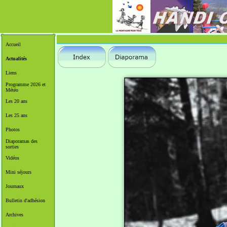
Accueil
Actualités
Liens
Programme 2026 et
Météo
Les 20 ans
Les 25 ans
Photos
Diaporamas des
sorties
Vidéos
Mini séjours
Journaux
Bulletin d'adhésion
Archives