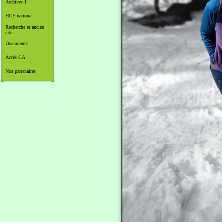
Archives 1
HCE national
Recherche et ancien
site
Documents
Accès CA
Nos partenaires