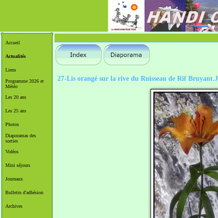
Accueil
Actualités
Liens
27-Lis orangé sur la rive du Ruisseau de Rif Bruyant
Programme 2026 et
Météo
Les 20 ans
Les 25 ans
Photos
Diaporamas des
sorties
Vidéos
Mini séjours
Journaux
Bulletin d'adhésion
Archives