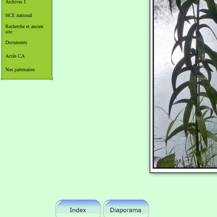
Archives 1
HCE national
Recherche et ancien
site
Documents
Accès CA
Nos partenaires