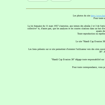
Les photos du site
http://www.hce
Pour toute a
La loi française du 11 mars 1957 n'autorise, aux termes des alinéas 2 et 3 de l'arti
collective" et, d'autre part, que les analyses et les courtes citations dans un but d'
ayants dro
Toute reproduction ou représen
Le site "Handi Cap Evasion 38"
Les liens présents sur ce site permettent d'orienter l'utilisateur vers des sites s
38". A
"Handi Cap Evasion 38" dégage toute responsabilité sur le
Pour toute correspondance, vous po