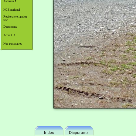
Archives 1
HCE national
Recherche et ancien
site
Documents
Accès CA
Nos partenaires