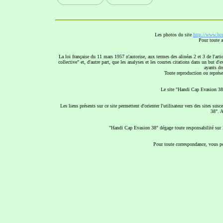
Les photos du site
http://www.hce
Pour toute a
La loi française du 11 mars 1957 n'autorise, aux termes des alinéas 2 et 3 de l'arti
collective" et, d'autre part, que les analyses et les courtes citations dans un but d'
ayants dro
Toute reproduction ou représen
Le site "Handi Cap Evasion 38"
Les liens présents sur ce site permettent d'orienter l'utilisateur vers des sites s
38". A
"Handi Cap Evasion 38" dégage toute responsabilité sur le
Pour toute correspondance, vous po