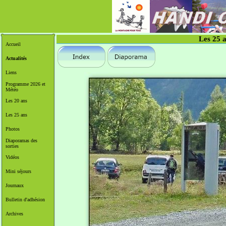
Les 25 a
Accueil
Actualités
Liens
Programme 2026 et
Météo
Les 20 ans
Les 25 ans
Photos
Diaporamas des
sorties
Vidéos
Mini séjours
Journaux
Bulletin d'adhésion
Archives