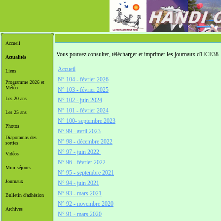
Accueil
Vous pouvez consulter, télécharger et imprimer les journaux d'HCE38
Actualités
Accueil
Liens
N° 104 - février 2026
Programme 2026 et
Météo
N° 103 - février 2025
Les 20 ans
N° 102 - juin 2024
N° 101 - février 2024
Les 25 ans
N° 100- septembre 2023
Photos
N° 99 - avril 2023
Diaporamas des
N° 98 - décembre 2022
sorties
N° 97 - juin 2022
Vidéos
N° 96 - février 2022
Mini séjours
N° 95 - septembre 2021
Journaux
N° 94 - juin 2021
N° 93 - mars 2021
Bulletin d'adhésion
N° 92 - novembre 2020
Archives
N° 91 - mars 2020