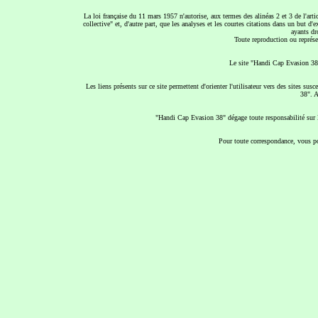
La loi française du 11 mars 1957 n'autorise, aux termes des alinéas 2 et 3 de l'arti
collective" et, d'autre part, que les analyses et les courtes citations dans un but d'
ayants dro
Toute reproduction ou représen
Le site "Handi Cap Evasion 38"
Les liens présents sur ce site permettent d'orienter l'utilisateur vers des sites s
38". A
"Handi Cap Evasion 38" dégage toute responsabilité sur le
Pour toute correspondance, vous po