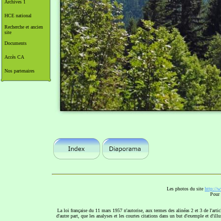
Archives 1
HCE national
Recherche et ancien
site
Documents
Accès CA
Nos partenaires
Les photos du site
http://
Pour 
La loi française du 11 mars 1957 n'autorise, aux termes des alinéas 2 et 3 de l'artic
d'autre part, que les analyses et les courtes citations dans un but d'exemple et d'ill