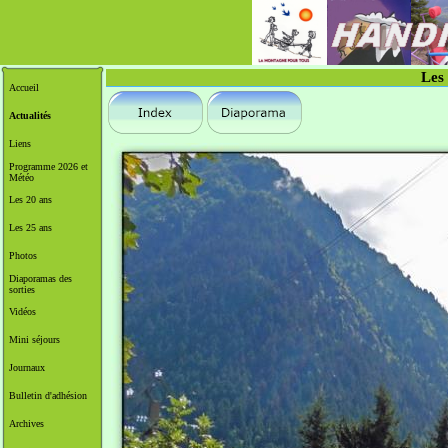
Les
Accueil
Actualités
Liens
Programme 2026 et
Météo
Les 20 ans
Les 25 ans
Photos
Diaporamas des
sorties
Vidéos
Mini séjours
Journaux
Bulletin d'adhésion
Archives