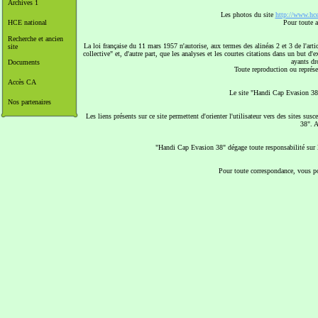
Archives 1
Les photos du site
http://www.hce
HCE national
Pour toute a
Recherche et ancien
La loi française du 11 mars 1957 n'autorise, aux termes des alinéas 2 et 3 de l'arti
site
collective" et, d'autre part, que les analyses et les courtes citations dans un but d'
ayants dro
Documents
Toute reproduction ou représen
Accès CA
Le site "Handi Cap Evasion 38"
Nos partenaires
Les liens présents sur ce site permettent d'orienter l'utilisateur vers des sites s
38". A
"Handi Cap Evasion 38" dégage toute responsabilité sur le
Pour toute correspondance, vous po