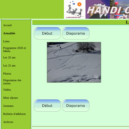
L
Accueil
Actualités
Liens
Programme 2026 et
Météo
Les 20 ans
Les 25 ans
Photos
Diaporamas des
sorties
Vidéos
Mini séjours
Journaux
Bulletin d'adhésion
Archives