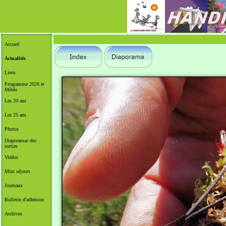
Accueil
Actualités
Liens
Programme 2026 et
Météo
Les 20 ans
Les 25 ans
Photos
Diaporamas des
sorties
Vidéos
Mini séjours
Journaux
Bulletin d'adhésion
Archives