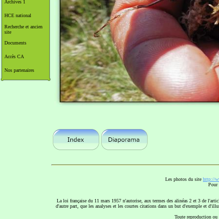
Archives 1
HCE national
Recherche et ancien
site
Documents
Accès CA
Nos partenaires
Les photos du site
http://
Pour 
La loi française du 11 mars 1957 n'autorise, aux termes des alinéas 2 et 3 de l'artic
d'autre part, que les analyses et les courtes citations dans un but d'exemple et d'ill
Toute reproduction ou r