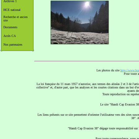
Archives 1
HCE national
Recherche et ancien
site
Documents
Accès CA
Nos partenaires
Les photos du site
http://www.hce
Pour toute a
La loi française du 11 mars 1957 n'autorise, aux termes des alinéas 2 et 3 de l'arti
collective" et, d'autre part, que les analyses et les courtes citations dans un but d'
ayants dro
Toute reproduction ou représen
Le site "Handi Cap Evasion 38"
Les liens présents sur ce site permettent d'orienter l'utilisateur vers des sites s
38". A
"Handi Cap Evasion 38" dégage toute responsabilité sur le
Pour toute correspondance, vous po