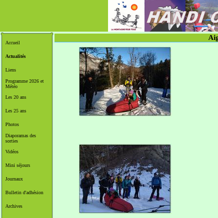
Aig
Accueil
Actualités
Liens
Programme 2026 et
Météo
Les 20 ans
Les 25 ans
Photos
Diaporamas des
sorties
Vidéos
Mini séjours
Journaux
Bulletin d'adhésion
Archives